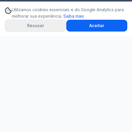
Utilizamos cookies essenciais e do Google Analytics para
melhorar sua experiência.
Saiba mais
Recusar
Aceitar
Serviços Especializados
Resolvemos a documentação do seu veículo sem
complicação. Escolha o serviço abaixo e solicite seu
orçamento.